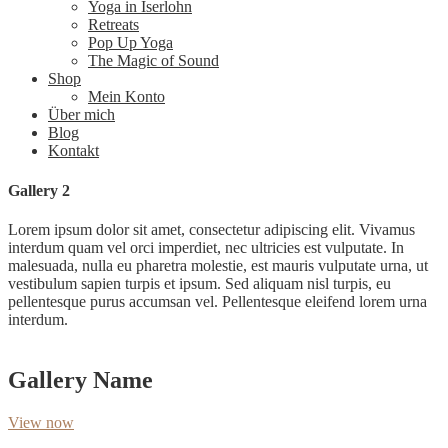
Yoga in Iserlohn
Retreats
Pop Up Yoga
The Magic of Sound
Shop
Mein Konto
Über mich
Blog
Kontakt
Gallery 2
Lorem ipsum dolor sit amet, consectetur adipiscing elit. Vivamus
interdum quam vel orci imperdiet, nec ultricies est vulputate. In
malesuada, nulla eu pharetra molestie, est mauris vulputate urna, ut
vestibulum sapien turpis et ipsum. Sed aliquam nisl turpis, eu
pellentesque purus accumsan vel. Pellentesque eleifend lorem urna
interdum.
Gallery Name
View now