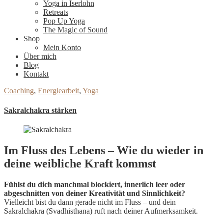
Yoga in Iserlohn
Retreats
Pop Up Yoga
The Magic of Sound
Shop
Mein Konto
Über mich
Blog
Kontakt
Coaching
,
Energiearbeit
,
Yoga
Sakralchakra stärken
Im Fluss des Lebens – Wie du wieder in
deine weibliche Kraft kommst
Fühlst du dich manchmal blockiert, innerlich leer oder
abgeschnitten von deiner Kreativität und Sinnlichkeit?
Vielleicht bist du dann gerade nicht im Fluss – und dein
Sakralchakra (Svadhisthana) ruft nach deiner Aufmerksamkeit.